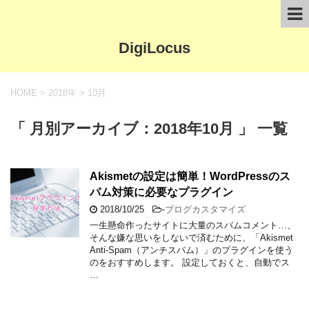
DigiLocus
HOME
>
2018年
>
10月
「 月別アーカイブ：2018年10月 」 一覧
Akismetの設定は簡単！WordPressのス
パム対策に必要なプラグイン
2018/10/25
-
ブログカスタマイズ
一生懸命作ったサイトに大量のスパムコメント…、
そんな嫌な思いをしないで済むために、「Akismet
Anti-Spam（アンチスパム）」のプラグインを使う
のをおすすめします。 設定しておくと、自動でス
…