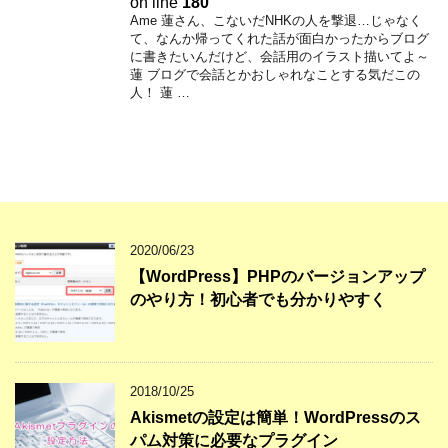
on line
180
Ame 蓮さん、こないだNHKの人を撃退…じゃなく
て、なんか帰ってくれた話が面白かったからブログ
に書きたいんだけど、会話用のイラスト描いてよ～
蓮 ブログで会話とかおしゃれなことする気だこの
人！ 蓮 …
2020/06/23
【WordPress】PHPのバージョンアップ
のやり方！初心者でも分かりやすく
2018/10/25
Akismetの設定は簡単！WordPressのス
パム対策に必要なプラグイン