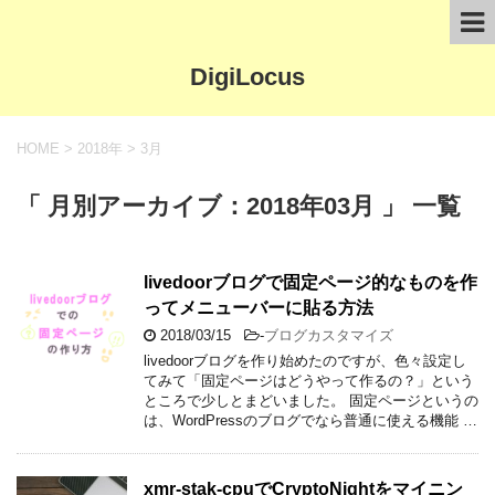
DigiLocus
HOME
>
2018年
>
3月
「 月別アーカイブ：2018年03月 」 一覧
livedoorブログで固定ページ的なものを作
ってメニューバーに貼る方法
2018/03/15
-
ブログカスタマイズ
livedoorブログを作り始めたのですが、色々設定し
てみて「固定ページはどうやって作るの？」という
ところで少しとまどいました。 固定ページというの
は、WordPressのブログでなら普通に使える機能 …
xmr-stak-cpuでCryptoNightをマイニン