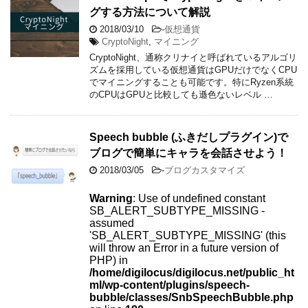
グする方法について解説
2018/03/10
-
仮想通貨
CryptoNight
,
マイニング
CryptoNight、通称クリナイと呼ばれているアルゴリ
ズムを採用している仮想通貨はGPUだけでなくCPU
でマイニングすることも可能です。特にRyzen系統
のCPUはGPUと比較しても遜色ないレベル …
Speech bubble (ふきだしプラグイン)で
ブログで簡単にキャラを会話させよう！
2018/03/05
-
ブログカスタマイズ
Warning
: Use of undefined constant
SB_ALERT_SUBTYPE_MISSING -
assumed
'SB_ALERT_SUBTYPE_MISSING' (this
will throw an Error in a future version of
PHP) in
/home/digilocus/digilocus.net/public_ht
ml/wp-content/plugins/speech-
bubble/classes/SnbSpeechBubble.php