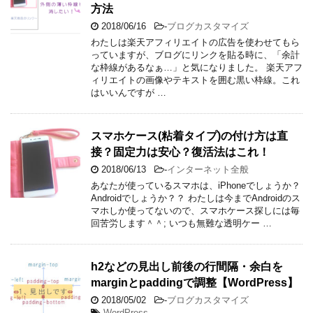
方法
2018/06/16
-
ブログカスタマイズ
わたしは楽天アフィリエイトの広告を使わせてもら
っていますが、ブログにリンクを貼る時に、「余計
な枠線があるなぁ…」と気になりました。 楽天アフ
ィリエイトの画像やテキストを囲む黒い枠線。これ
はいいんですが …
スマホケース(粘着タイプ)の付け方は直
接？固定力は安心？復活法はこれ！
2018/06/13
-
インターネット全般
あなたが使っているスマホは、iPhoneでしょうか？
Androidでしょうか？？ わたしは今までAndroidのス
マホしか使ってないので、スマホケース探しには毎
回苦労します＾＾; いつも無難な透明ケー …
h2などの見出し前後の行間隔・余白を
marginとpaddingで調整【WordPress】
2018/05/02
-
ブログカスタマイズ
WordPress