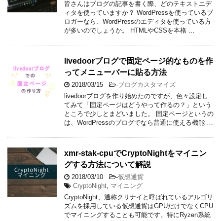
皆さんはブログの記事を書く際、どのテキストエデ
ィタを使っていますか？ WordPressを使っているブ
ロガーなら、WordPressのエディタを使っている方
が多いのでしょうか。 HTMLやCSSを本格 …
livedoorブログで固定ページ的なものを作
ってメニューバーに貼る方法
2018/03/15
-
ブログカスタマイズ
livedoorブログを作り始めたのですが、色々設定し
てみて「固定ページはどうやって作るの？」という
ところで少しとまどいました。 固定ページというの
は、WordPressのブログでなら普通に使える機能 …
xmr-stak-cpuでCryptoNightをマイニン
グする方法について解説
2018/03/10
-
仮想通貨
CryptoNight
,
マイニング
CryptoNight、通称クリナイと呼ばれているアルゴリ
ズムを採用している仮想通貨はGPUだけでなくCPU
でマイニングすることも可能です。特にRyzen系統