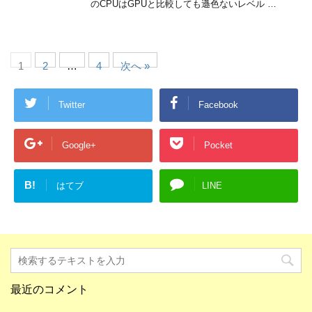
のCPUはGPUと比較しても遜色ないレベル …
1
2
…
4
次へ »
Twitter
Facebook
Google+
Pocket
B!
はてブ
LINE
最近のコメント