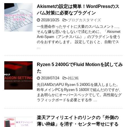
Akismetの設定は簡単！WordPressのス
パム対策に必要なプラグイン
2018/10/25
-
ブログカスタマイズ
一生懸命作ったサイトに大量のスパムコメント…、
そんな嫌な思いをしないで済むために、「Akismet
Anti-Spam（アンチスパム）」のプラグインを使う
のをおすすめします。 設定しておくと、自動でス
…
Ryzen 5 2400GでFluid Motionを試してみ
た
2018/07/24
-
雑記帳
先日AMDのAPU Ryzen 5 2400Gを購入しました。
昨年メインPCをRyzen 5 1600Xで組んだのですが、
まあ明らかにオーバースペックでして。高性能なグ
ラフィックボードを必要とする作 …
楽天アフィリエイトのリンクの「外側の
薄い枠線」を消す・センター寄せにする