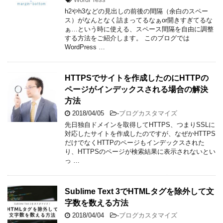
h2やh3などの見出しの前後の間隔（余白のスペー
ス）がなんとなく詰まってるなぁor開きすぎてるな
ぁ…という時に使える、スペース間隔を自由に調整
する方法をご紹介します。 このブログでは
WordPress …
HTTPSでサイトを作成したのにHTTPの
ページがインデックスされる場合の解決
方法
2018/04/05
-
ブログカスタマイズ
先日独自ドメインを取得してHTTPS、つまりSSLに
対応したサイトを作成したのですが、なぜかHTTPS
だけでなくHTTPのページもインデックスされた
り、HTTPSのページが検索結果に表示されないとい
っ …
Sublime Text 3でHTMLタグを除外して文
字数を数える方法
2018/04/04
-
ブログカスタマイズ