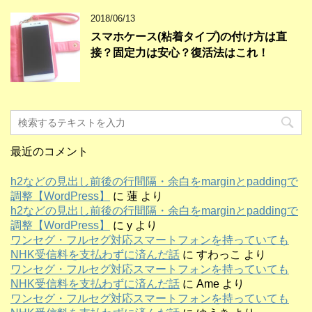
2018/06/13
スマホケース(粘着タイプ)の付け方は直
接？固定力は安心？復活法はこれ！
最近のコメント
h2などの見出し前後の行間隔・余白をmarginとpaddingで
調整【WordPress】
に
蓮
より
h2などの見出し前後の行間隔・余白をmarginとpaddingで
調整【WordPress】
に
y
より
ワンセグ・フルセグ対応スマートフォンを持っていても
NHK受信料を支払わずに済んだ話
に
すわっこ
より
ワンセグ・フルセグ対応スマートフォンを持っていても
NHK受信料を支払わずに済んだ話
に
Ame
より
ワンセグ・フルセグ対応スマートフォンを持っていても