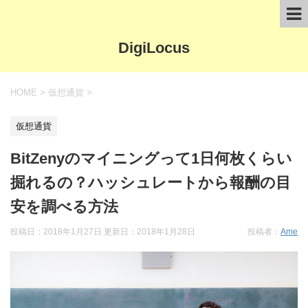
DigiLocus
HOME
>
仮想通貨
>
仮想通貨
BitZenyのマイニングって1日何枚くらい
掘れるの？ハッシュレートから報酬の目
安を調べる方法
投稿日：2018年1月27日 更新日：
2018年1月28日
投稿者：
Ame