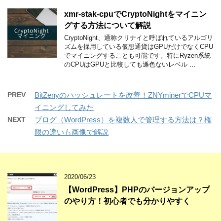
xmr-stak-cpuでCryptoNightをマイニン
グする方法について解説
CryptoNight、通称クリナイと呼ばれているアルゴリ
ズムを採用している仮想通貨はGPUだけでなくCPU
でマイニングすることも可能です。特にRyzen系統
のCPUはGPUと比較しても遜色ないレベル …
PREV
BitZenyのハッシュレートを改善！ZNYminerでCPUマ
イニングしてみた
NEXT
ブログ（WordPress）を複数人で管理する方法は？権
限の違いも画像で解説
2020/06/23
【WordPress】PHPのバージョンアップ
のやり方！初心者でも分かりやすく