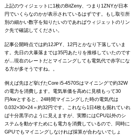
上記のウィジェットに1枚のBitZeny、つまり1ZNYが日本
円でいくらなのかが表示されているはずです。もし取引所
別の細かい数字を知りたいのであればウィジェットのリン
ク先で確認してください。
記事公開時点では約12JPY、12円とかなり下落していま
す。先日の大暴落までは35円あたりを推移していたのです
が…現在のレートだとマイニングしても電気代で赤字にな
る方が多そうですね。。
例えば先ほど挙げたCore i5-4570Sはマイニングで約32W
の電力を消費します。電気単価を高めに見積もって30
円/kwとすると、24時間マイニングした時の電気代は
0.032×30×24＝約32円です。これなら1日4枚も掘れていれ
ば十分黒字のように見えますが、実際にはCPU以外のシ
ステムを動かすためにも電力を消費しているので、同時に
GPUでもマイニングしなければ採算が合わないでしょ