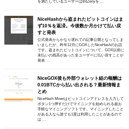
を満たしているユーザーはBitZenyを …
NiceHashから盗まれたビットコインはま
ず10％を返済。今後数か月かけて払い戻
すと発表
公式発表からかなり遅れての記事公開となってしま
いましたが、昨年12月にGOXしたNiceHashのお話
です。盗まれたビットコインについて、GOX以前に
未払いの残高があった全ユーザーに払い戻すことが
発表 …
NiceGOX後も外部ウォレット組の報酬は
0.01BTCから払い出される？最新情報ま
とめ
NiceHash Minerはビットコインアドレスを入力して
ボタン1つ押すだけでマイニングを始められる超お
手軽なマイニングソフトです。マイニングしたこと
がある人なら誰でも1度は利用したことがあるので
は …